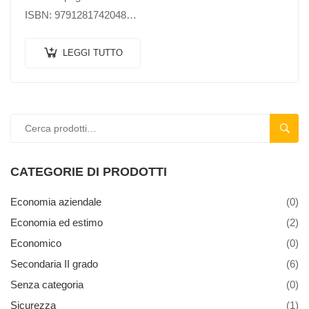
ISBN: 9791281742048
Formato: 19,5×28,5 cm
Pagine: 224 a colori
LEGGI TUTTO
Copertina: plastificata
Rilegatura: brossura cucita a filo refe
CERC
CATEGORIE DI PRODOTTI
Economia aziendale
(0)
Economia ed estimo
(2)
Economico
(0)
Secondaria II grado
(6)
Senza categoria
(0)
Sicurezza
(1)