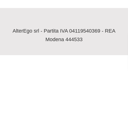
AlterEgo srl - Partita IVA 04119540369 - REA
Modena 444533
Attivazione ebook e contenuti digitali
Assistenza
Area librerie
Accessibilità
Copyright © 2023
AlterEgo
| Tutti i diritti riservati